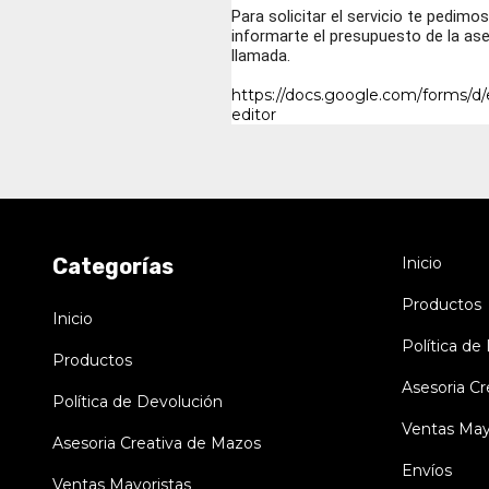
Para solicitar el servicio te pedim
informarte el presupuesto de la ase
llamada.
https://docs.google.com/form
editor
Categorías
Inicio
Productos
Inicio
Política de
Productos
Asesoria C
Política de Devolución
Ventas May
Asesoria Creativa de Mazos
Envíos
Ventas Mayoristas