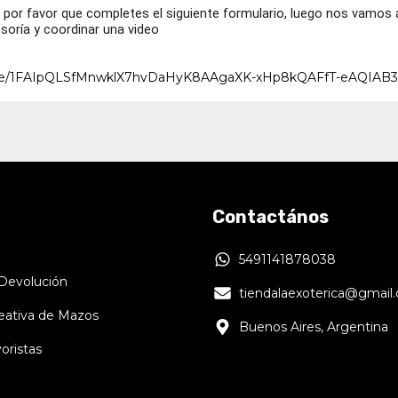
os por favor que completes el siguiente formulario, luego nos vamo
soría y coordinar una video
s/d/e/1FAIpQLSfMnwklX7hvDaHyK8AAgaXK-xHp8kQAFfT-eAQIAB3
Contactános
5491141878038
 Devolución
tiendalaexoterica@gmail
reativa de Mazos
Buenos Aires, Argentina
oristas