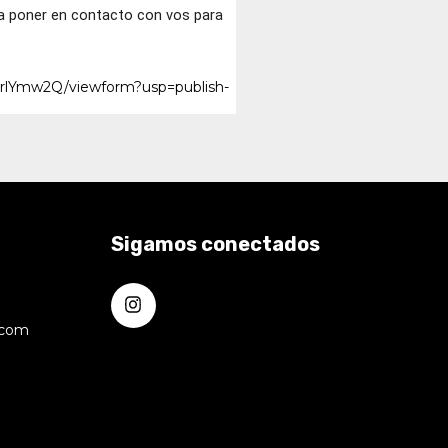
s a poner en contacto con vos para
rlYmw2Q/viewform?usp=publish-
Sigamos conectados
.com