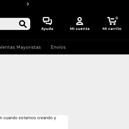
20 % OFF por transfere
0
Ayuda
Mi cuenta
Mi carrito
Ventas Mayoristas
Envíos
gen cuando estamos creando y