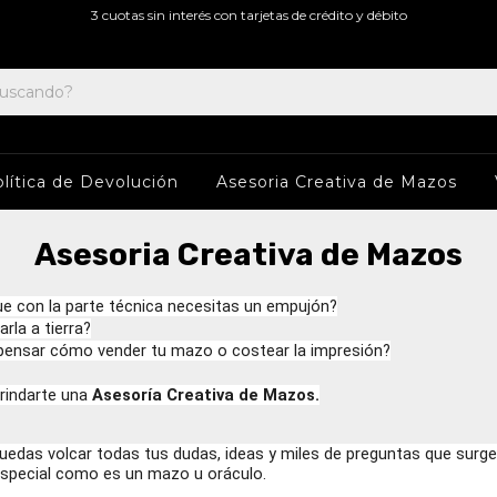
3 cuotas sin interés con tarjetas de crédito y débito
lítica de Devolución
Asesoria Creativa de Mazos
Asesoria Creativa de Mazos
e con la parte técnica necesitas un empujón?
rla a tierra?
pensar cómo vender tu mazo o costear la impresión?
rindarte una
Asesoría Creativa de Mazos.
puedas volcar todas tus dudas, ideas y miles de preguntas que sur
especial como es un mazo u oráculo.