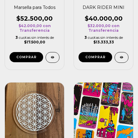
Marsella para Todos
DARK RIDER MINI
$52.500,00
$40.000,00
$42.000,00
con
$32.000,00
con
Transferencia
Transferencia
3
cuotas sin interés de
3
cuotas sin interés de
$17.500,00
$13.333,33