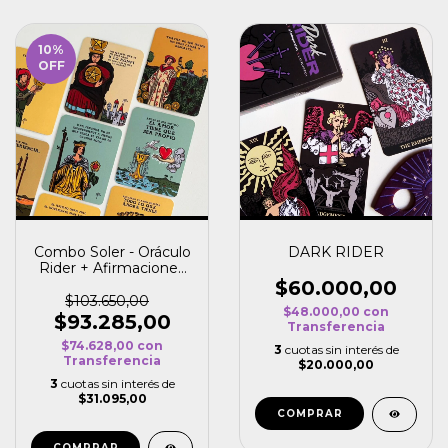
10
%
OFF
Combo Soler - Oráculo
DARK RIDER
Rider + Afirmaciones
de los Arcanos
$60.000,00
$103.650,00
$48.000,00
con
$93.285,00
Transferencia
$74.628,00
con
3
cuotas sin interés de
Transferencia
$20.000,00
3
cuotas sin interés de
$31.095,00