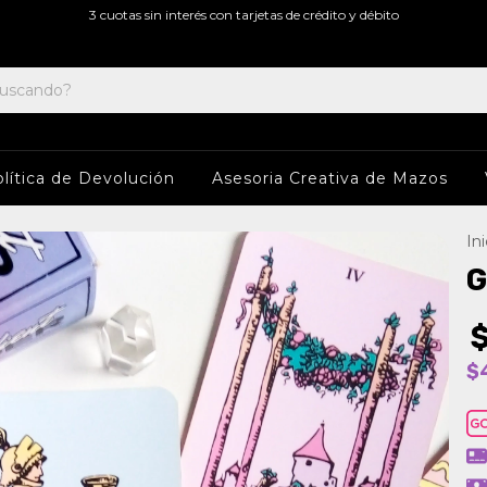
3 cuotas sin interés con tarjetas de crédito y débito
lítica de Devolución
Asesoria Creativa de Mazos
Ini
G
$