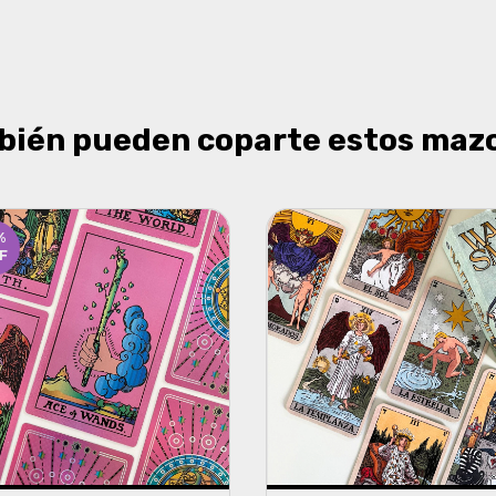
ién pueden coparte estos mazos
%
F