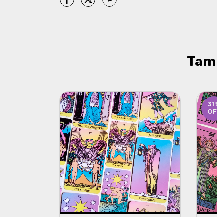
Tamb
31
OF