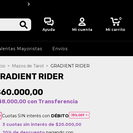
20 % OFF por transfere
0
Ayuda
Mi cuenta
Mi carrito
Ventas Mayoristas
Envíos
cio
>
Mazos de Tarot
>
GRADIENT RIDER
RADIENT RIDER
$60.000,00
48.000,00
con
Transferencia
Cuotas SIN interés con
DÉBITO
3
cuotas sin interés de
$20.000,00
20% de descuento
pagando con