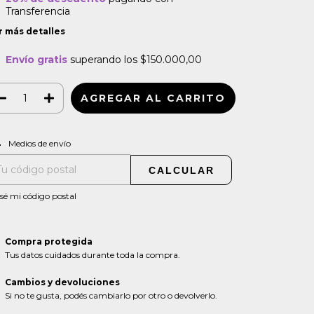
Transferencia
r más detalles
Envío gratis
superando los
$150.000,00
CAMBIAR CP
regas para el CP:
Medios de envío
CALCULAR
sé mi código postal
Compra protegida
Tus datos cuidados durante toda la compra.
Cambios y devoluciones
Si no te gusta, podés cambiarlo por otro o devolverlo.