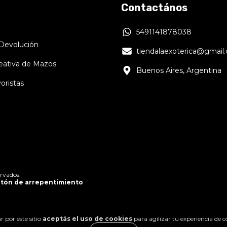
Contactános
5491141878038
 Devolución
tiendalaexoterica@gmail
reativa de Mazos
Buenos Aires, Argentina
oristas
rvados.
tón de arrepentimiento
 por este sitio
aceptás el uso de cookies
para agilizar tu experiencia de 