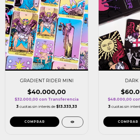
GRADIENT RIDER MINI
DARK 
$40.000,00
$60.0
$32.000,00
con
Transferencia
$48.000,00
co
3
cuotas sin interés de
$13.333,33
3
cuotas sin inter