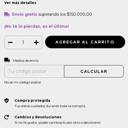
Ver más detalles
Envío gratis
superando los
$150.000,00
¡No te lo pierdas, es el último!
CAMBIAR CP
Entregas para el CP:
Medios de envío
CALCULAR
No sé mi código postal
Compra protegida
Tus datos cuidados durante toda la compra.
Cambios y devoluciones
Si no te gusta, podés cambiarlo por otro o devolverlo.