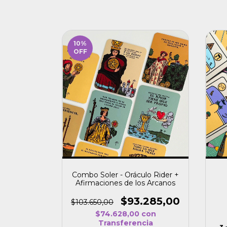
10
%
OFF
Combo Soler - Oráculo Rider +
Afirmaciones de los Arcanos
$93.285,00
$103.650,00
$74.628,00
con
Transferencia