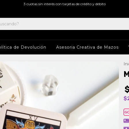
3 cuotas sin interés con tarjetas de crédito y débito
lítica de Devolución
Asesoria Creativa de Mazos
Ini
M
$