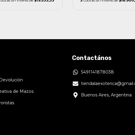
cuotas sin interés de
$19.333,33
3
cuotas sin interés de
$18.900
Contactános
5491141878038
 Devolución
tiendalaexoterica@gmail
reativa de Mazos
Buenos Aires, Argentina
oristas