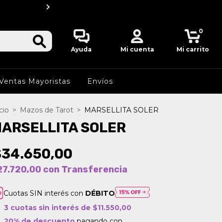
20 % OFF por transfere
0
Ayuda
Mi cuenta
Mi carrito
Ventas Mayoristas
Envíos
cio
>
Mazos de Tarot
>
MARSELLITA SOLER
ARSELLITA SOLER
$34.650,00
27.720,00
con
Transferencia
Cuotas SIN interés con
DÉBITO
3
cuotas sin interés de
$11.550,00
20% de descuento
pagando con