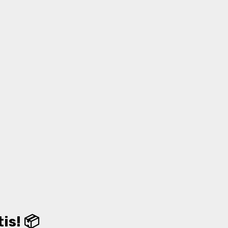
is! 📦