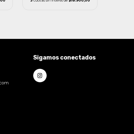
,00
3
cuotas sin interés de
$18.900,00
Sigamos conectados
.com