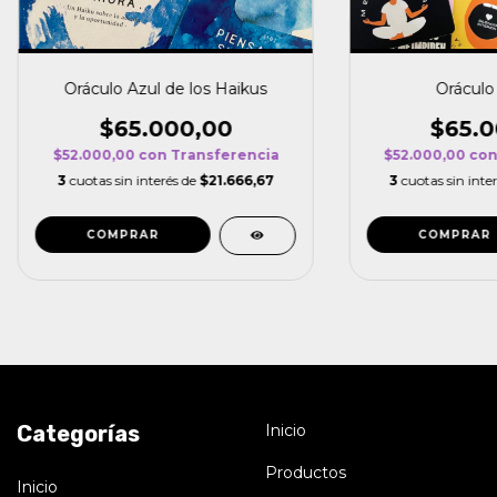
Oráculo Azul de los Haikus
Oráculo 
$65.000,00
$65.0
$52.000,00
con
Transferencia
$52.000,00
co
3
cuotas sin interés de
$21.666,67
3
cuotas sin inte
Categorías
Inicio
Productos
Inicio