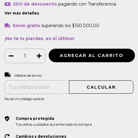
20% de descuento
pagando con Transferencia
Ver más detalles
Envío gratis
superando los
$150.000,00
¡No te lo pierdas, es el último!
CAMBIAR CP
Entregas para el CP:
Medios de envío
CALCULAR
No sé mi código postal
Compra protegida
Tus datos cuidados durante toda la compra.
Cambios y devoluciones