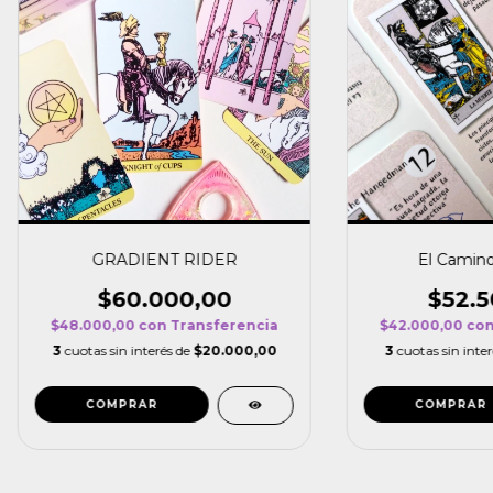
GRADIENT RIDER
El Camino
$60.000,00
$52.5
$48.000,00
con
Transferencia
$42.000,00
co
3
cuotas sin interés de
$20.000,00
3
cuotas sin inte